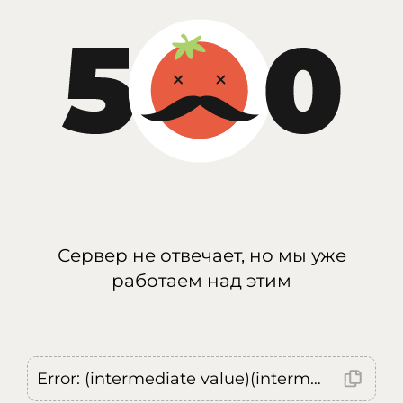
Сервер не отвечает, но мы уже
работаем над этим
Error: (intermediate value)(intermediate value)(intermediate value).replaceAll is not a function