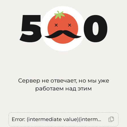
Сервер не отвечает, но мы уже
работаем над этим
Error: (intermediate value)(intermediate value)(intermediate value).replaceAll is not a function