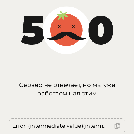
Сервер не отвечает, но мы уже
работаем над этим
Error: (intermediate value)(intermediate value)(intermediate value).replaceAll is not a function