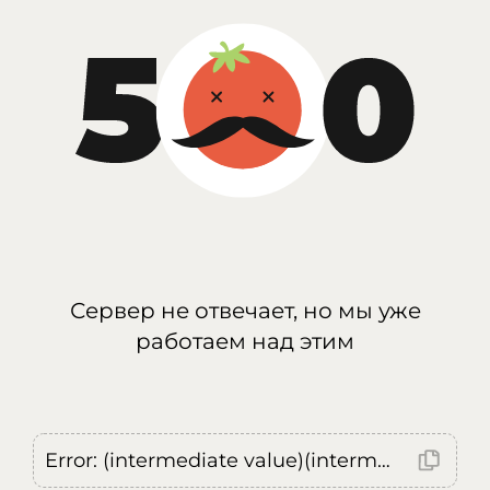
Сервер не отвечает, но мы уже
работаем над этим
Error: (intermediate value)(intermediate value)(intermediate value).replaceAll is not a function