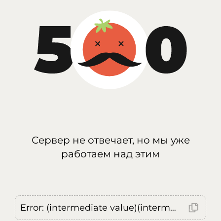
Сервер не отвечает, но мы уже
работаем над этим
Error: (intermediate value)(intermediate value)(intermediate value).replaceAll is not a function