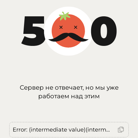
Сервер не отвечает, но мы уже
работаем над этим
Error: (intermediate value)(intermediate value)(intermediate value).replaceAll is not a function