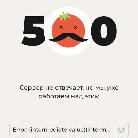
Сервер не отвечает, но мы уже
работаем над этим
Error: (intermediate value)(intermediate value)(intermediate value).replaceAll is not a function