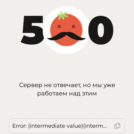
Сервер не отвечает, но мы уже
работаем над этим
Error: (intermediate value)(intermediate value)(intermediate value).replaceAll is not a function